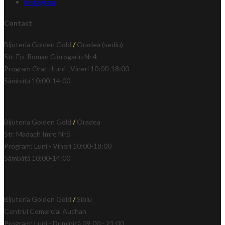
Instagram
Contact
Bijuteria Golden Gold
/
Oradea (sediu)
Str. Ep. Roman Ciorogariu Nr.4
Program Orar : Luni - Vineri 10:00-18:00
Sâmbătă 10:00-14:00
Bijuteria Golden Gold
/
Oradea
Str. Madach Imre Nr.5
Program: Luni - Vineri 10:00-18:00
Sâmbătă 10:00-14:00
Bijuteria Golden Gold
/
Sibiu
Centrul Comercial Auchan
Program: Luni - Duminică 09:00 - 21:00