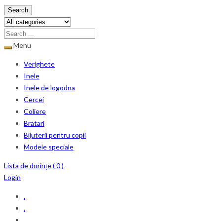
Search
Menu
Verighete
Inele
Inele de logodna
Cercei
Coliere
Bratari
Bijuterii pentru copii
Modele speciale
Lista de dorințe (
0
)
Login
.
.
.