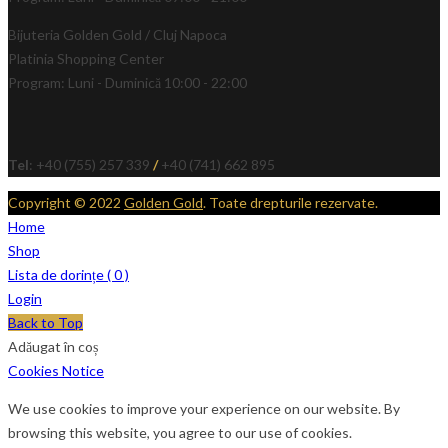
Bijuteria Golden Gold / Cluj Napoca
Platinia Shopping Center
Program: Luni - Duminică 10:00 - 22:00
Tel
: +40 (755) 257 339
/
+40 (741) 662 895
Copyright © 2022
Golden Gold
. Toate drepturile rezervate.
Home
Shop
Lista de dorințe (
0
)
Login
Back to Top
Adăugat în coș
Cookies Notice
We use cookies to improve your experience on our website. By
browsing this website, you agree to our use of cookies.