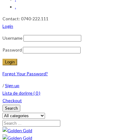
.
Contact: 0740-222.111
Login
Username
Password
Forgot Your Password?
/
Sign up
Lista de dorințe (
0
)
Checkout
Search