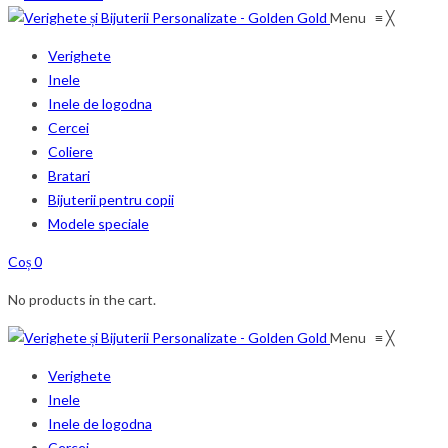
Menu
≡
╳
Verighete
Inele
Inele de logodna
Cercei
Coliere
Bratari
Bijuterii pentru copii
Modele speciale
Coș
0
No products in the cart.
Menu
≡
╳
Verighete
Inele
Inele de logodna
Cercei